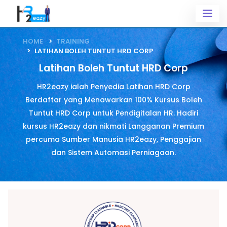
HOME
TRAINING
LATIHAN BOLEH TUNTUT HRD CORP
Latihan Boleh Tuntut HRD Corp
HR2eazy ialah Penyedia Latihan HRD Corp
Berdaftar yang Menawarkan 100% Kursus Boleh
Tuntut HRD Corp untuk Pendigitalan HR. Hadiri
kursus HR2eazy dan nikmati Langganan Premium
percuma Sumber Manusia HR2eazy, Penggajian
dan Sistem Automasi Perniagaan.