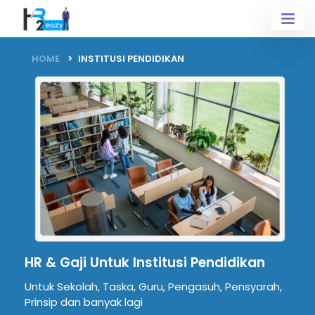
HOME
INSTITUSI PENDIDIKAN
HR & Gaji Untuk
Institusi Pendidikan
Untuk Sekolah, Taska, Guru, Pengasuh, Pensyarah,
Prinsip
dan banyak lagi