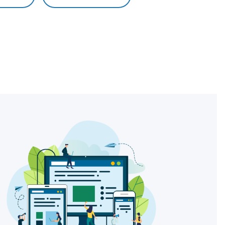
Perkhidmatan HR
Hubungi Kami
 Luar Gaji
Perkhidmatan Saringan Latar
Hubungi Pasukan Kami 24/7.
Luar Gaji Yang
Belakang Yang Lengkap Untuk
 Pengurusan Gaji
Membuat Keputusan Dengan
n Bebas Ralat.
Yakin Dan Termaklum.
gi Kami
i Pasukan Kami 24/7.