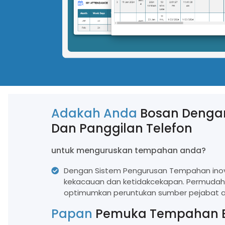
Jejaki Kehadiran Pekerja Anda
Pekerja Yang Tep
Dengan Mudah
Soalan Lazim
Lihat Semua Ciri
LATIHAN
Latihan Atas Talian
Program Latihan Dalam Talian Yang Disesuaikan Yang Direka
Adakah Anda
Bosan Dengan
Untuk Pelanggan Kami
Dan Panggilan Telefon
untuk menguruskan tempahan anda?
Dengan Sistem Pengurusan Tempahan inova
kekacauan dan ketidakcekapan. Permudahk
optimumkan peruntukan sumber pejabat 
Papan
Pemuka Tempahan B