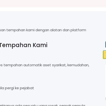
san tempahan kami dengan alatan dan platform
 Tempahan Kami
s tempahan automatik aset syarikat, kemudahan,
ila pergi ke pejabat
ekiranya ada sesuatu yang rosak, semak semula