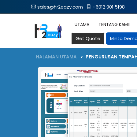
sales@hr2eazy.com
+6012 901 5198
UTAMA
TENTANG KAMII
Get Quote
Minta Dem
CIRI-CIRI
HALAMAN UTAMA
PENGURUSAN TEMPA
Blog Terbaru
Blog
Layan Diri Pekerja
Cuti
Membolehkan Pekerja Anda
Jejaki Permintaan
Mengurus Sendiri Tugas Berkaitan
Dalam Talian De
Maklumat terkini
HR Mereka
Polisi Cuti
Berita terkini
Gaji
Tuntutan
Memperkemaskan Proses
Uruskan Penyera
Penggajian Untuk Gaji Tanpa
Dalam Talian De
Anugerah
Kesilapan
Lembaran Mas
Kedatangan
Pantau & Jejak W
Sertai Kami