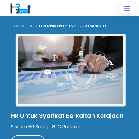
HOME
GOVERNMENT-LINKED COMPANIES
HR Untuk Syarikat
Berkaitan Kerajaan
Sistem HR Setiap GLC Perlukan