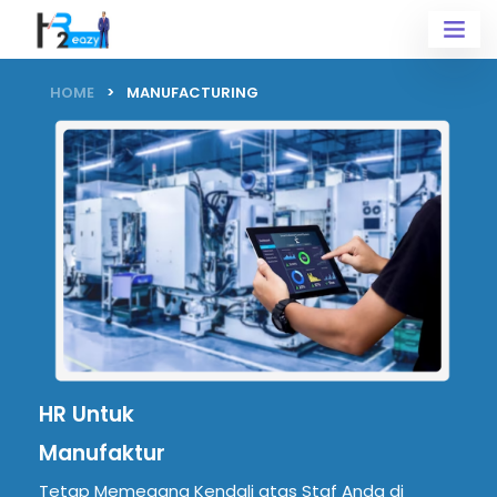
HOME
MANUFACTURING
HR Untuk
Manufaktur
Tetap Memegang Kendali atas Staf Anda di